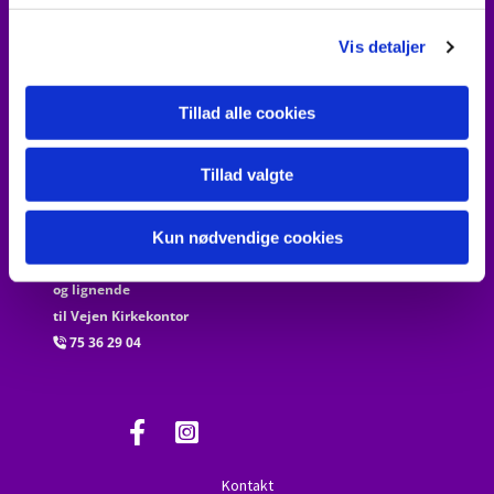
jop@km.dk
@
g
Vis detaljer
Erling Kristensen
20 40 82 36

erlk@km.dk
@
Tillad alle cookies
Sara Yun Søgaard
Tillad valgte
24 49 38 80

sym@km.dk
@
Kun nødvendige cookies
Al henvendelse vedr. attester, kirkebogsføring
og lignende
til Vejen Kirkekontor
75 36 29 04

Kontakt