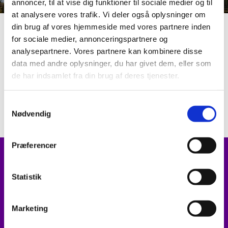
annoncer, til at vise dig funktioner til sociale medier og til
at analysere vores trafik. Vi deler også oplysninger om
din brug af vores hjemmeside med vores partnere inden
for sociale medier, annonceringspartnere og
Referater 2023
analysepartnere. Vores partnere kan kombinere disse
data med andre oplysninger, du har givet dem, eller som
7. december 2023
de har indsamlet fra din brug af deres tjenester.
15. november 2023
S
Nødvendig
a
m
t
Præferencer
y
Kontakt
k
k
Statistik
Sognepræster i Frøs Pastorat:
e
v
Joanna Pedersen
Marketing
a
20 40 82 34

l