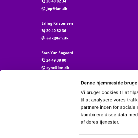
20 40 82 34

jop@km.dk
@
Erling Kristensen
20 40 82 36

erlk@km.dk
@
Sara Yun Søgaard
24 49 38 80

sym@km.dk
@
Al henvendelse vedr. attester, kirkebogsføring og li
Denne hjemmeside bruger
til Vejen Kirkekontor
Vi bruger cookies til at til
75 36 29 04

til at analysere vores tra
partnere inden for sociale
kombinere disse data med a
af deres tjenester.