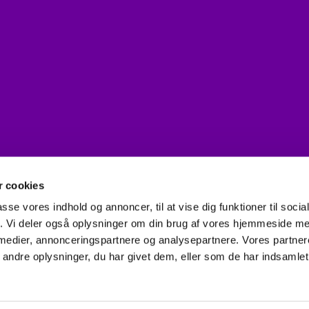
gnende
 cookies
passe vores indhold og annoncer, til at vise dig funktioner til soci
fik. Vi deler også oplysninger om din brug af vores hjemmeside m
 medier, annonceringspartnere og analysepartnere. Vores partne
Kontakt
ndre oplysninger, du har givet dem, eller som de har indsamlet 
Privatlivspolitik
Log på ChurchDesk