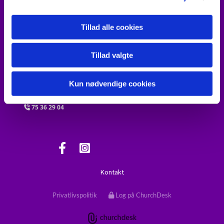
erlk@km.dk
@
Sara Yun Søgaard
Tillad alle cookies
24 49 38 80

sym@km.dk
@
Tillad valgte
Al henvendelse vedr. attester, kirkebogsføring
og lignende
Kun nødvendige cookies
til Vejen Kirkekontor
75 36 29 04

Kontakt
Privatlivspolitik
Log på ChurchDesk