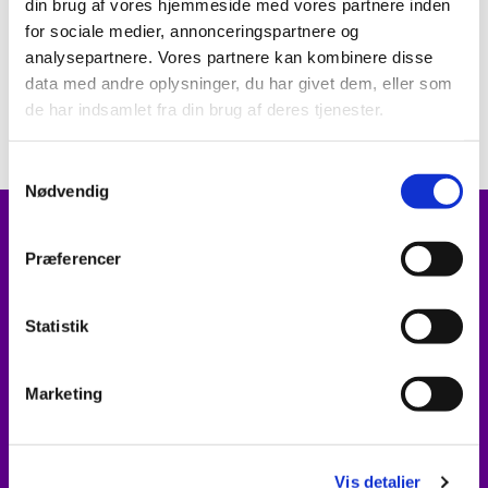
din brug af vores hjemmeside med vores partnere inden
for sociale medier, annonceringspartnere og
analysepartnere. Vores partnere kan kombinere disse
data med andre oplysninger, du har givet dem, eller som
Takstblad 2026
de har indsamlet fra din brug af deres tjenester.
S
Nødvendig
a
m
Kontakt
t
Præferencer
y
Sognepræster i Frøs Pastorat:
k
k
Statistik
Joanna Pedersen
e
20 40 82 34

v
jop@km.dk
@
Marketing
a
l
Erling Kristensen
g
20 40 82 36

Vis detaljer