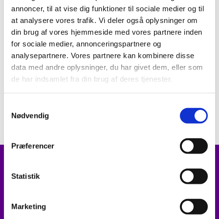
annoncer, til at vise dig funktioner til sociale medier og til
at analysere vores trafik. Vi deler også oplysninger om
din brug af vores hjemmeside med vores partnere inden
© Karina Jacobsen
© Karina Jacobsen
for sociale medier, annonceringspartnere og
analysepartnere. Vores partnere kan kombinere disse
data med andre oplysninger, du har givet dem, eller som
de har indsamlet fra din brug af deres tjenester.
S
Nødvendig
a
m
© Karina Jacobsen
© Karina Jacobsen
t
Præferencer
y
Kontakt
k
k
Statistik
Sognepræster i Frøs Pastorat:
e
v
Marketing
Joanna Pedersen
a