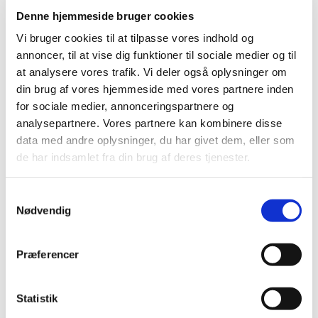
Denne hjemmeside bruger cookies
Vi bruger cookies til at tilpasse vores indhold og
annoncer, til at vise dig funktioner til sociale medier og til
at analysere vores trafik. Vi deler også oplysninger om
din brug af vores hjemmeside med vores partnere inden
for sociale medier, annonceringspartnere og
analysepartnere. Vores partnere kan kombinere disse
data med andre oplysninger, du har givet dem, eller som
de har indsamlet fra din brug af deres tjenester.
S
Nødvendig
a
m
Du vil måske også kunne
t
lide...
Præferencer
y
k
k
Statistik
e