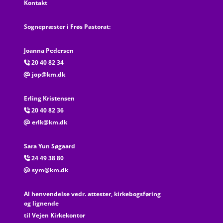
Kontakt
Sognepræster i Frøs Pastorat:
Joanna Pedersen
20 40 82 34

jop@km.dk
@
Erling Kristensen
20 40 82 36

erlk@km.dk
@
Sara Yun Søgaard
24 49 38 80

sym@km.dk
@
Al henvendelse vedr. attester, kirkebogsføring
og lignende
til Vejen Kirkekontor