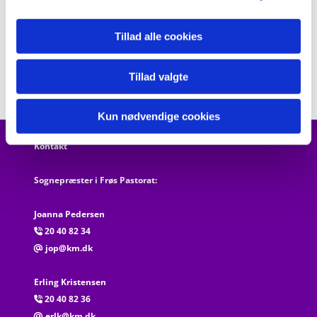
Tillad alle cookies
Tillad valgte
Kun nødvendige cookies
Kontakt
Sognepræster i Frøs Pastorat:
Joanna Pedersen
20 40 82 34

jop@km.dk
@
Erling Kristensen
20 40 82 36

erlk@km.dk
@