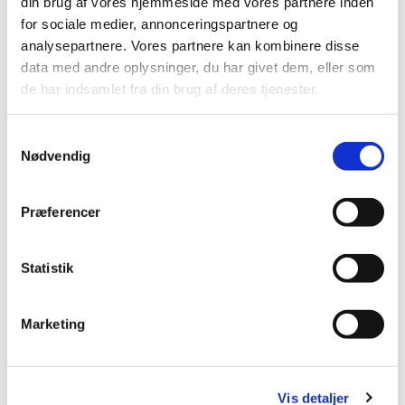
din brug af vores hjemmeside med vores partnere inden
for sociale medier, annonceringspartnere og
analysepartnere. Vores partnere kan kombinere disse
data med andre oplysninger, du har givet dem, eller som
Du vil måske også kunne
de har indsamlet fra din brug af deres tjenester.
lide...
S
Nødvendig
a
m
t
Præferencer
y
k
k
Statistik
e
v
Marketing
a
l
g
Vis detaljer