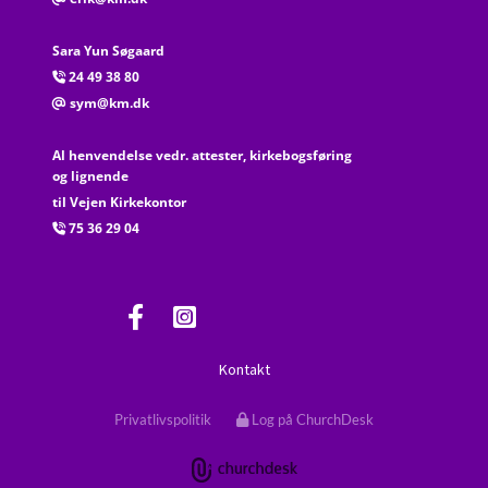
Sara Yun Søgaard
24 49 38 80

sym@km.dk
@
Al henvendelse vedr. attester, kirkebogsføring
og lignende
til Vejen Kirkekontor
75 36 29 04

Kontakt
Privatlivspolitik
Log på ChurchDesk