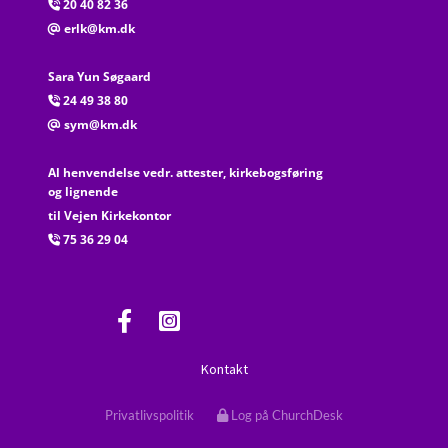
20 40 82 36

erlk@km.dk
@
Sara Yun Søgaard
24 49 38 80

sym@km.dk
@
Al henvendelse vedr. attester, kirkebogsføring
og lignende
til Vejen Kirkekontor
75 36 29 04

Kontakt
Privatlivspolitik
Log på ChurchDesk