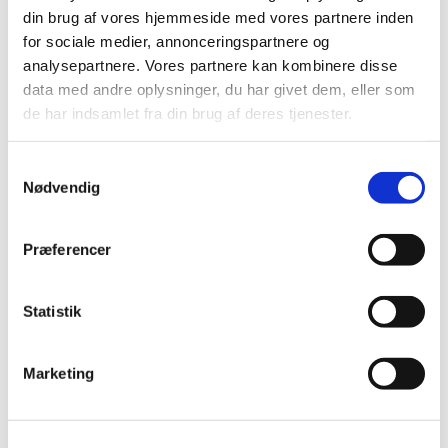
din brug af vores hjemmeside med vores partnere inden
for sociale medier, annonceringspartnere og
analysepartnere. Vores partnere kan kombinere disse
data med andre oplysninger, du har givet dem, eller som
Du vil måske også kunne
de har indsamlet fra din brug af deres tjenester.
lide...
S
Nødvendig
a
m
t
Præferencer
y
k
k
Statistik
e
v
Marketing
a
l
g