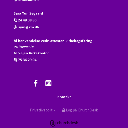
Sara Yun Søgaard
24 49 38 80

sym@km.dk
@
Al henvendelse vedr. attester, kirkebogsføring
og lignende
til Vejen Kirkekontor
75 36 29 04

Kontakt
Privatlivspolitik
Log på ChurchDesk