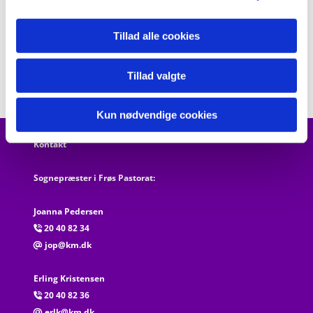
Tillad alle cookies
Tillad valgte
Kun nødvendige cookies
Kontakt
Sognepræster i Frøs Pastorat:
Joanna Pedersen
20 40 82 34

jop@km.dk
@
Erling Kristensen
20 40 82 36

erlk@km.dk
@