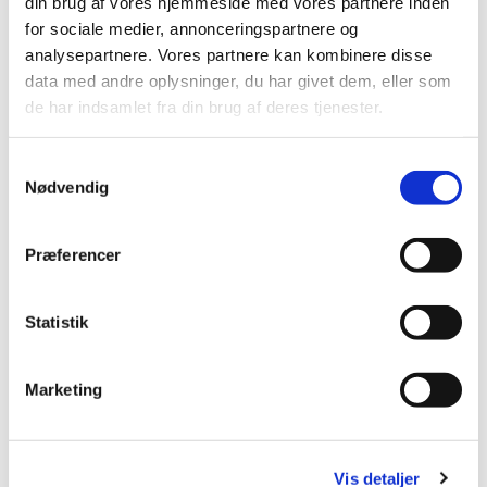
din brug af vores hjemmeside med vores partnere inden
for sociale medier, annonceringspartnere og
analysepartnere. Vores partnere kan kombinere disse
data med andre oplysninger, du har givet dem, eller som
Du vil måske også kunne
de har indsamlet fra din brug af deres tjenester.
lide...
S
Nødvendig
a
m
t
Præferencer
y
k
k
Statistik
e
v
Marketing
a
l
g
Vis detaljer