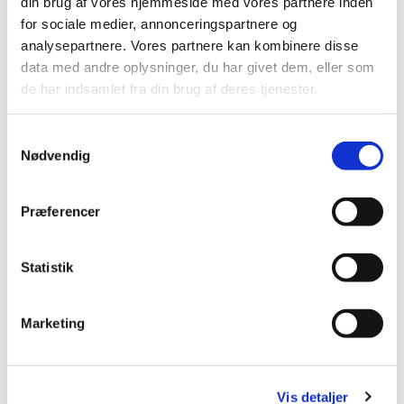
din brug af vores hjemmeside med vores partnere inden
for sociale medier, annonceringspartnere og
analysepartnere. Vores partnere kan kombinere disse
data med andre oplysninger, du har givet dem, eller som
Du vil måske også kunne
de har indsamlet fra din brug af deres tjenester.
lide...
S
Nødvendig
a
m
t
Præferencer
y
k
k
Statistik
e
v
Marketing
a
l
g
Vis detaljer