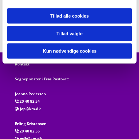
Tillad alle cookies
Tillad valgte
Kun nødvendige cookies
Kontakt
Sognepræster i Frøs Pastorat:
Joanna Pedersen
20 40 82 34

jop@km.dk
@
Erling Kristensen
20 40 82 36

erlk@km.dk
@