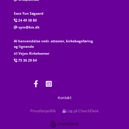
Sara Yun Søgaard
24 49 38 80

sym@km.dk
@
Al henvendelse vedr. attester, kirkebogsføring
og lignende
til Vejen Kirkekontor
75 36 29 04

Kontakt
Privatlivspolitik
Log på ChurchDesk