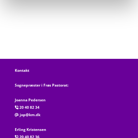
Kontakt
Sognepræster i Frøs Pastorat:
Joanna Pedersen
20 40 82 34

jop@km.dk
@
Erling Kristensen
20 40 82 36
