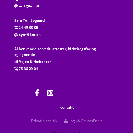
erlk@km.dk
@
Sara Yun Søgaard
24 49 38 80

sym@km.dk
@
Al henvendelse vedr. attester, kirkebogsføring
og lignende
til Vejen Kirkekontor
75 36 29 04

Kontakt
Privatlivspolitik
Log på ChurchDesk