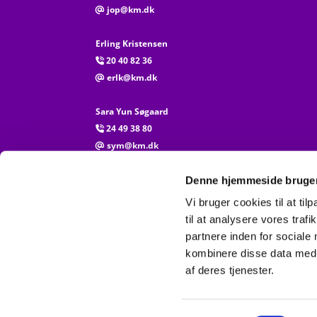
jop@km.dk
@
Erling Kristensen
20 40 82 36

erlk@km.dk
@
Sara Yun Søgaard
24 49 38 80

sym@km.dk
@
Al henvendelse vedr. attester, kirkebogsføring og li
Denne hjemmeside bruger
til Vejen Kirkekontor
Vi bruger cookies til at til
75 36 29 04

til at analysere vores tra
partnere inden for sociale
kombinere disse data med a
af deres tjenester.