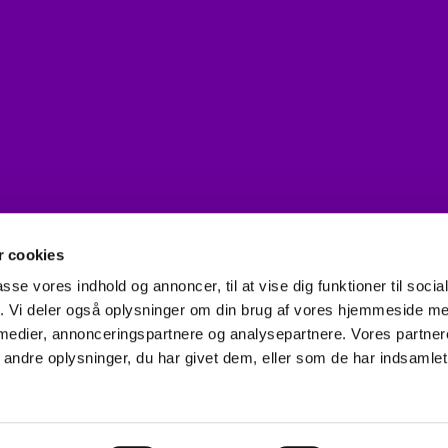
gnende
 cookies
passe vores indhold og annoncer, til at vise dig funktioner til soci
fik. Vi deler også oplysninger om din brug af vores hjemmeside m
 medier, annonceringspartnere og analysepartnere. Vores partne
Kontakt
ndre oplysninger, du har givet dem, eller som de har indsamlet 
Privatlivspolitik
Log på ChurchDesk